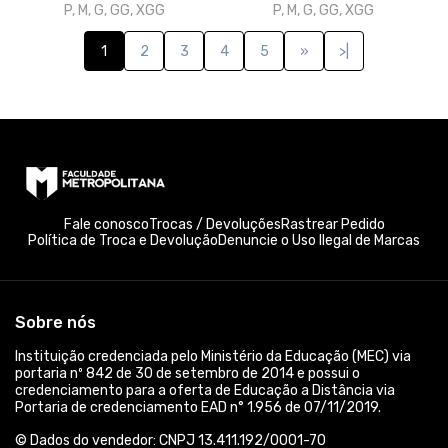
P, M, G, GG, XGG
P, M, G, GG, XGG
1
2
3
4
5
»
>|
Fale conosco
Trocas / Devoluções
Rastrear Pedido
Política de Troca e Devolução
Denuncie o Uso Ilegal de Marcas
Sobre nós
Instituição credenciada pelo Ministério da Educação (MEC) via
portaria nº 842 de 30 de setembro de 2014 e possui o
credenciamento para a oferta de Educação a Distância via
Portaria de credenciamento EAD n° 1.956 de 07/11/2019.
© Dados do vendedor: CNPJ 13.411.192/0001-70