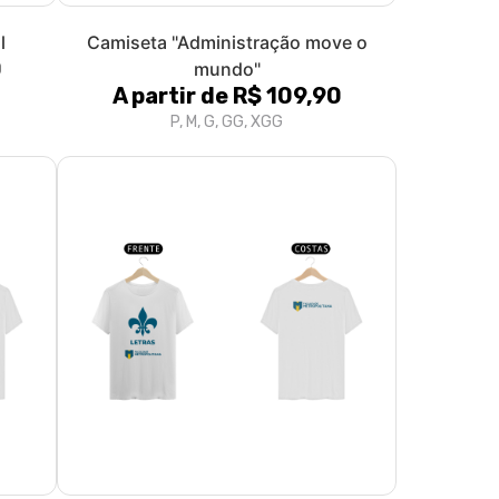
l
Camiseta "Administração move o
0
mundo"
A partir de R$ 109,90
P, M, G, GG, XGG