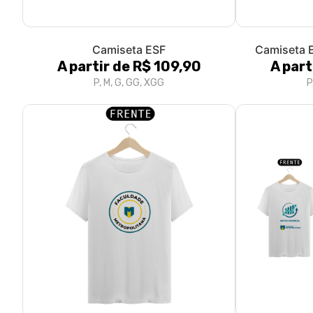
Camiseta ESF
Camiseta E
A partir de R$ 109,90
A part
P, M, G, GG, XGG
P