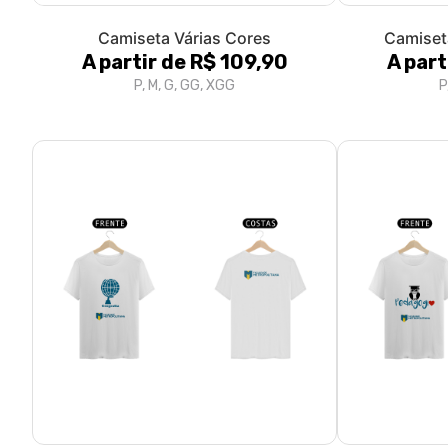
Camiseta Várias Cores
Camiset
A partir de R$ 109,90
A part
P, M, G, GG, XGG
P