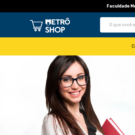
Faculdade Me
Metro Shop - Camisetas e produt
C