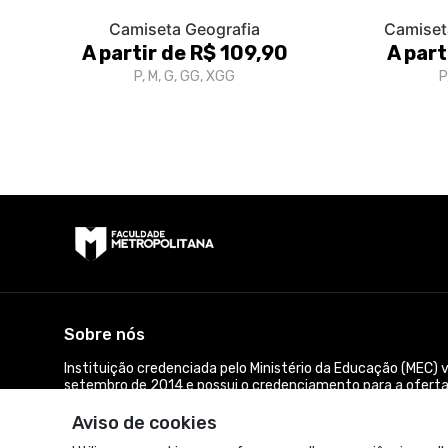
Camiseta Geografia
Camiset
A partir de R$ 109,90
A part
P, M, G, GG, XGG
P
Sobre nós
Instituição credenciada pelo Ministério da Educação (MEC) v
setembro de 2014 e possui o credenciamento para a oferta
Portaria de credenciamento EAD n° 1.956 de 07/11/2019.
Aviso de cookies
© Dados do vendedor: CNPJ 13.411.192/0001-70