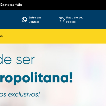
12x no cartão
Entre em
Rastreie seu
Contato
Pedido
os