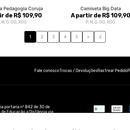
a Pedagogia Coruja
Camiseta Big Data
ir de R$ 109,90
A partir de R$ 109,9
, M, G, GG, XGG
P, M, G, GG, XGG
1
2
3
4
5
»
>|
Fale conosco
Trocas / Devoluções
P
Rastrear Pedido
ia portaria nº 842 de 30 de
 de Educação a Distância via